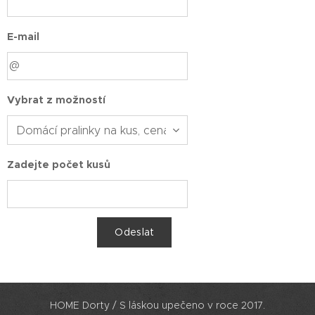
E-mail
Vybrat z možností
Zadejte počet kusů
Odeslat
HOME Dorty / S láskou upečeno v roce 2017.