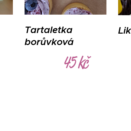
Tartaletka
Li
borůvková
45 kč