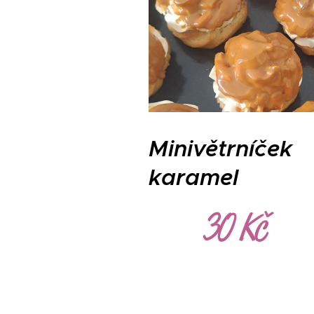
Minivětrníček
karamel
30 Kč