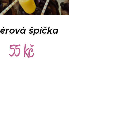
kérová špička
55 kč