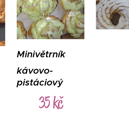
Minivětrník
kávovo-
pistáciový
35 kč