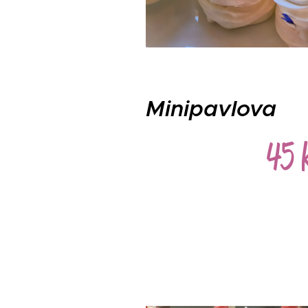
Minipavlova
45 