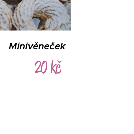
Minivěneček
20 kč