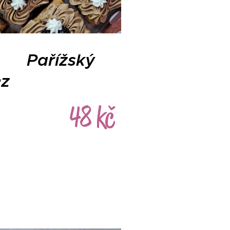
Pařížský
ez
48 kč