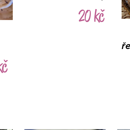
20 kč
ř
kč